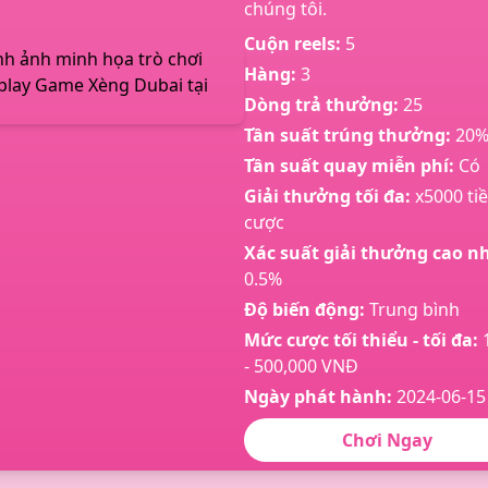
chúng tôi.
Cuộn reels:
5
Hàng:
3
Dòng trả thưởng:
25
Tần suất trúng thưởng:
20
Tần suất quay miễn phí:
Có
Giải thưởng tối đa:
x5000 ti
cược
Xác suất giải thưởng cao n
0.5%
Độ biến động:
Trung bình
Mức cược tối thiểu - tối đa:
1
- 500,000 VNĐ
Ngày phát hành:
2024-06-15
Chơi Ngay