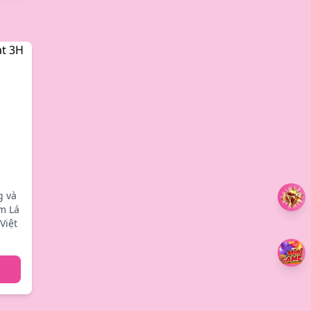
g và
m Lá
Việt