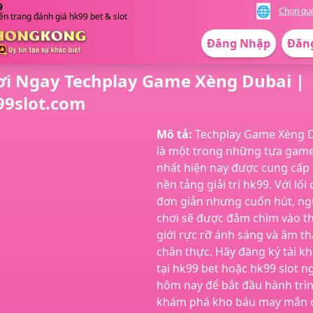
9
🌐
Chọn quố
n trang đánh giá hk99 bet & slot
Đăng Nhập
Đăn
ơi Ngay Techplay Game Xèng Dubai |
99slot.com
Mô tả:
Techplay Game Xèng 
là một trong những tựa game
nhất hiện nay được cung cấp 
nền tảng giải trí hk99. Với lối 
đơn giản nhưng cuốn hút, ng
chơi sẽ được đắm chìm vào t
giới rực rỡ ánh sáng và âm t
chân thực. Hãy đăng ký tài k
tại hk99 bet hoặc hk99 slot n
hôm nay để bắt đầu hành trì
khám phá kho báu may mắn 