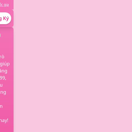
c gia
g Ký
n
rò
 giúp
năng
99,
ầu
ống
ản
nay!