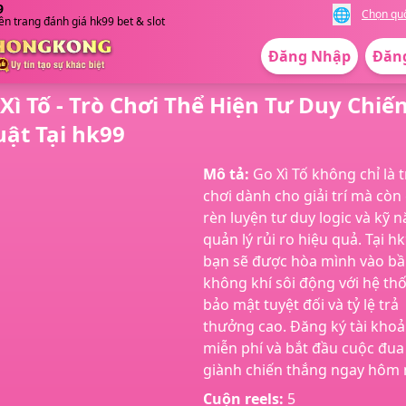
9
🌐
Chọn quố
n trang đánh giá hk99 bet & slot
Đăng Nhập
Đăn
Xì Tố - Trò Chơi Thể Hiện Tư Duy Chiế
ật Tại hk99
Mô tả:
Go Xì Tố không chỉ là t
chơi dành cho giải trí mà còn
rèn luyện tư duy logic và kỹ 
quản lý rủi ro hiệu quả. Tại hk
bạn sẽ được hòa mình vào b
không khí sôi động với hệ th
bảo mật tuyệt đối và tỷ lệ trả
thưởng cao. Đăng ký tài kho
miễn phí và bắt đầu cuộc đua
giành chiến thắng ngay hôm 
Cuộn reels:
5