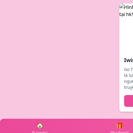
Iwi
Go T
là l
ngườ
truy
🏠
🎁
Trangchủ
Khuyếnmãi