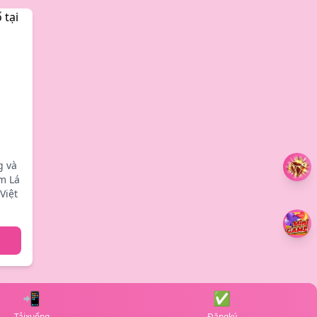
g và
m Lá
Việt
📲
✅
Tảixuống
Đăngký