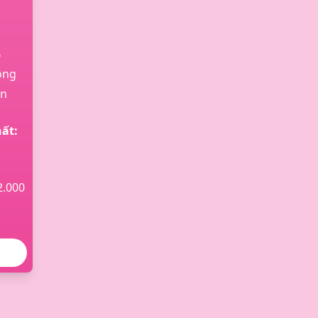
%
ông
ền
hất:
.000