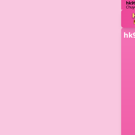
hk9
Chuyê
hk9