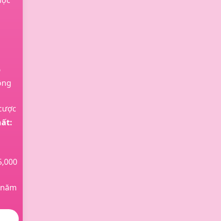
uộc
%
ông
 cược
hất:
,000
 năm