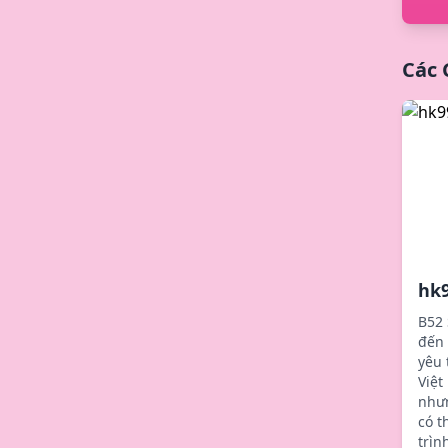
Các
hk9
B52 
đến 
yêu 
Việt
nhưn
có t
trìn