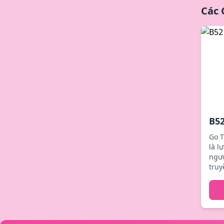
Các
B5
Go T
là l
ngườ
truy