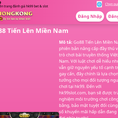
9
🌐
Chọn quố
n trang đánh giá hk99 bet & slot
Đăng Nhập
Đăn
88 Tiến Lên Miền Nam
Mô tả:
Go88 Tiến Lên Miền N
phiên bản nâng cấp đầy thú v
trò chơi bài truyền thống Việt
Nam. Với luật chơi dễ hiểu n
vẫn giữ nguyên yếu tố cạnh t
gay cấn, đây chính là lựa chọn
tưởng cho mọi đối tượng ngư
chơi tại hk99. Đến với
hk99slot.com, bạn sẽ được tr
nghiệm môi trường chơi côn
bằng, bảo mật tuyệt đối cùng
số khuyến mãi hấp dẫn đang