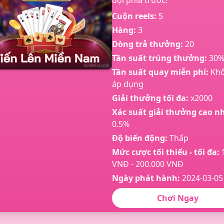
đợi phía trước!
Cuộn reels:
5
Hàng:
3
Dòng trả thưởng:
20
Tần suất trúng thưởng:
30
Tần suất quay miễn phí:
Kh
áp dụng
Giải thưởng tối đa:
x2000
Xác suất giải thưởng cao n
0.5%
Độ biến động:
Thấp
Mức cược tối thiểu - tối đa:
VNĐ - 200.000 VNĐ
Ngày phát hành:
2024-03-05
Chơi Ngay