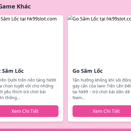
 Game Khác
2 Sâm Lốc
Go Sâm Lốc
rên Dưới trên nền tảng hk99
Tận hưởng không khí sôi độn
ựa chọn tuyệt vời cho những
gay cấn của Iwin Tiến Lên Đế
i yêu thích trò chơi bài
tại hk99 – trò chơi bài dân dã 
ền thống...
Nam...
Xem Chi Tiết
Xem Chi Tiết